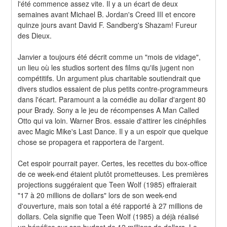
l'été commence assez vite. Il y a un écart de deux 
semaines avant Michael B. Jordan's Creed III et encore 
quinze jours avant David F. Sandberg's Shazam! Fureur 
des Dieux.
Janvier a toujours été décrit comme un "mois de vidage", 
un lieu où les studios sortent des films qu'ils jugent non 
compétitifs. Un argument plus charitable soutiendrait que 
divers studios essaient de plus petits contre-programmeurs 
dans l'écart. Paramount a la comédie au dollar d'argent 80 
pour Brady. Sony a le jeu de récompenses A Man Called 
Otto qui va loin. Warner Bros. essaie d'attirer les cinéphiles 
avec Magic Mike's Last Dance. Il y a un espoir que quelque 
chose se propagera et rapportera de l'argent.
Cet espoir pourrait payer. Certes, les recettes du box-office 
de ce week-end étaient plutôt prometteuses. Les premières 
projections suggéraient que Teen Wolf (1985) effraierait 
"17 à 20 millions de dollars" lors de son week-end 
d'ouverture, mais son total a été rapporté à 27 millions de 
dollars. Cela signifie que Teen Wolf (1985) a déjà réalisé 
un bénéfice sur son budget de 12 millions de dollars. Le 