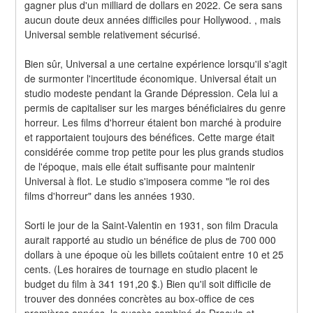
gagner plus d'un milliard de dollars en 2022. Ce sera sans 
aucun doute deux années difficiles pour Hollywood. , mais 
Universal semble relativement sécurisé.
Bien sûr, Universal a une certaine expérience lorsqu'il s'agit 
de surmonter l'incertitude économique. Universal était un 
studio modeste pendant la Grande Dépression. Cela lui a 
permis de capitaliser sur les marges bénéficiaires du genre 
horreur. Les films d'horreur étaient bon marché à produire 
et rapportaient toujours des bénéfices. Cette marge était 
considérée comme trop petite pour les plus grands studios 
de l'époque, mais elle était suffisante pour maintenir 
Universal à flot. Le studio s'imposera comme "le roi des 
films d'horreur" dans les années 1930.
Sorti le jour de la Saint-Valentin en 1931, son film Dracula 
aurait rapporté au studio un bénéfice de plus de 700 000 
dollars à une époque où les billets coûtaient entre 10 et 25 
cents. (Les horaires de tournage en studio placent le 
budget du film à 341 191,20 $.) Bien qu'il soit difficile de 
trouver des données concrètes au box-office de ces 
premières années, le succès combiné de Dracula et 