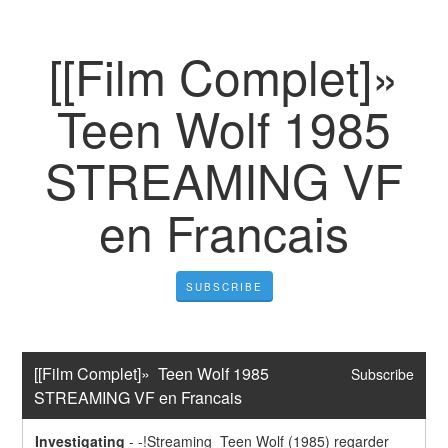
[[Film Complet]»
Teen Wolf 1985
STREAMING VF
en Francais
SUBSCRIBE
[[Film Complet]»  Teen Wolf 1985  
Subscribe
STREAMING VF en Francais
Investigating
-
-!Streaming  Teen Wolf (1985) regarder 