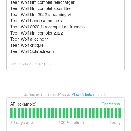
Teen Wolf film complet télécharger
Teen Wolf film complet sous-titre
Teen Wolf film 2022 streaming vf
Teen Wolf bande annonce vf
Teen Wolf 2022 film complet en francais
Teen Wolf film complet 2022
Teen Wolf allocine fr
Teen Wolf critique
Teen Wolf Sokrostream
Feb
12
,
2023
-
22:07
UTC
Uptime over the past
30
days.
View historical uptime.
Operational
API (example)
30
days ago
100
% uptime
Today