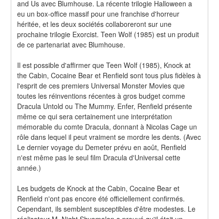
and Us avec Blumhouse. La récente trilogie Halloween a 
eu un box-office massif pour une franchise d'horreur 
héritée, et les deux sociétés collaboreront sur une 
prochaine trilogie Exorcist. Teen Wolf (1985) est un produit 
de ce partenariat avec Blumhouse.
Il est possible d'affirmer que Teen Wolf (1985), Knock at 
the Cabin, Cocaine Bear et Renfield sont tous plus fidèles à 
l'esprit de ces premiers Universal Monster Movies que 
toutes les réinventions récentes à gros budget comme 
Dracula Untold ou The Mummy. Enfer, Renfield présente 
même ce qui sera certainement une interprétation 
mémorable du comte Dracula, donnant à Nicolas Cage un 
rôle dans lequel il peut vraiment se mordre les dents. (Avec 
Le dernier voyage du Demeter prévu en août, Renfield 
n'est même pas le seul film Dracula d'Universal cette 
année.)
Les budgets de Knock at the Cabin, Cocaine Bear et 
Renfield n'ont pas encore été officiellement confirmés. 
Cependant, ils semblent susceptibles d'être modestes. Le 
réalisateur M. Night Shyamalan a prouvé qu'il était un 